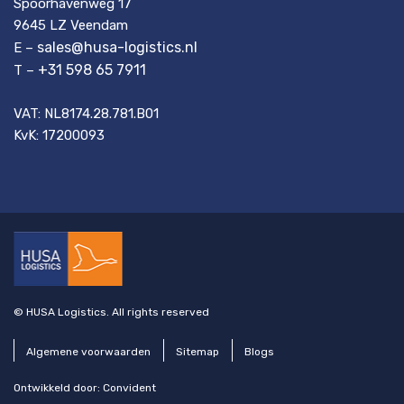
Spoorhavenweg 17
9645 LZ Veendam
sales@husa-logistics.nl
E –
+31 598 65 7911
T –
VAT: NL8174.28.781.B01
KvK: 17200093
© HUSA Logistics. All rights reserved
Algemene voorwaarden
Sitemap
Blogs
Ontwikkeld door:
Convident