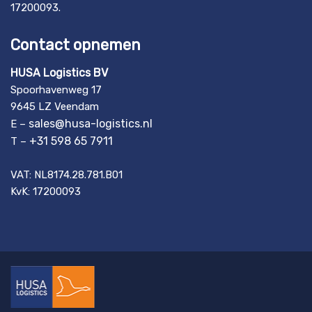
17200093.
Contact opnemen
HUSA Logistics BV
Spoorhavenweg 17
9645 LZ Veendam
sales@husa-logistics.nl
E –
+31 598 65 7911
T –
VAT: NL8174.28.781.B01
KvK: 17200093