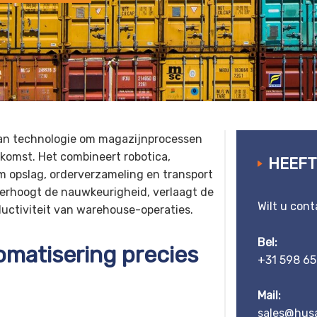
van technologie om magazijnprocessen
komst. Het combineert robotica,
HEEFT
 opslag, orderverzameling en transport
verhoogt de nauwkeurigheid, verlaagt de
Wilt u con
ductiviteit van warehouse-operaties.
Bel:
matisering precies
+31 598 65
Mail:
sales@husa