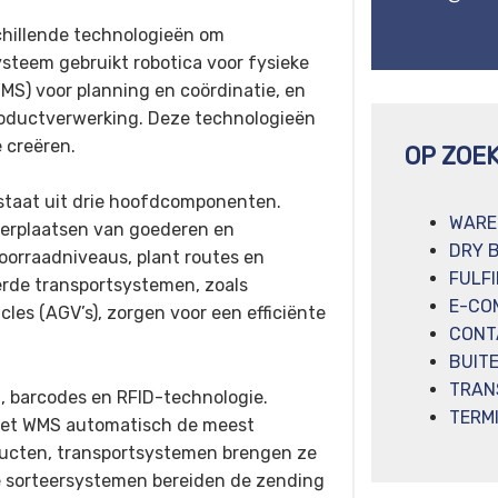
chillende technologieën om
ysteem gebruikt robotica voor fysieke
) voor planning en coördinatie, en
oductverwerking. Deze technologieën
 creëren.
OP ZOE
staat uit drie hoofdcomponenten.
WARE
 verplaatsen van goederen en
DRY 
orraadniveaus, plant routes en
FULF
erde transportsystemen, zoals
E-CO
es (AGV’s), zorgen voor een efficiënte
CONT
BUIT
TRAN
 barcodes en RFID-technologie.
TERM
 het WMS automatisch de meest
oducten, transportsystemen brengen ze
e sorteersystemen bereiden de zending