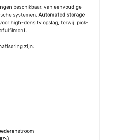
singen beschikbaar, van eenvoudige
ische systemen.
Automated storage
voor high-density opslag, terwijl pick-
fulfilment.
tisering zijn:
g
s
goederenstroom
R’s)