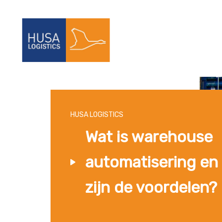
HUSA LOGISTICS
Wat is warehouse
automatisering en
zijn de voordelen?