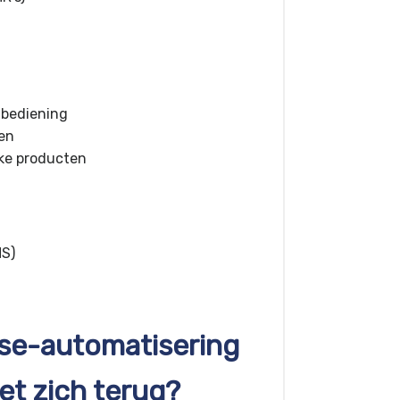
 bediening
men
eke producten
S)
se-automatisering
et zich terug?