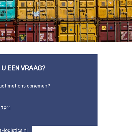
 U EEN VRAAG?
tact met ons opnemen?
 7911
-logistics.nl