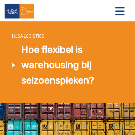
HUSA LOGISTICS
Hoe flexibel is
LOGISTIEKE OPLOSSINGEN
warehousing bij
OVER ONS
seizoenspieken?
NIEUWS
CONTACT