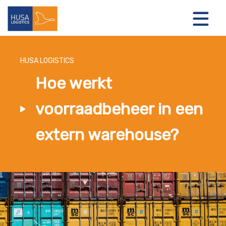
HUSA LOGISTICS
Hoe werkt
LOGISTIEKE OPLOSSINGEN
voorraadbeheer in een
OVER ONS
extern warehouse?
NIEUWS
CONTACT