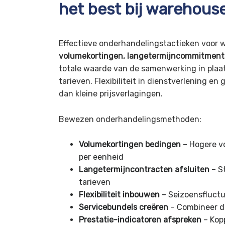
het best bij warehous
Effectieve onderhandelingstactieken voor
volumekortingen, langetermijncommitments
totale waarde van de samenwerking in plaa
tarieven. Flexibiliteit in dienstverlening e
dan kleine prijsverlagingen.
Bewezen onderhandelingsmethoden:
Volumekortingen bedingen
– Hogere v
per eenheid
Langetermijncontracten afsluiten
– St
tarieven
Flexibiliteit inbouwen
– Seizoensfluct
Servicebundels creëren
– Combineer di
Prestatie-indicatoren afspreken
– Kopp