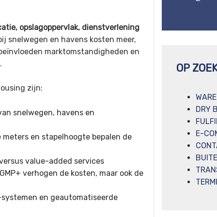
catie, opslagoppervlak, dienstverlening
abij snelwegen en havens kosten meer,
 beïnvloeden marktomstandigheden en
.
OP ZOE
ousing zijn:
WARE
DRY 
 van snelwegen, havens en
FULF
E-CO
e meters en stapelhoogte bepalen de
CONT
BUIT
versus value-added services
TRAN
GMP+ verhogen de kosten, maar ook de
TERM
systemen en geautomatiseerde