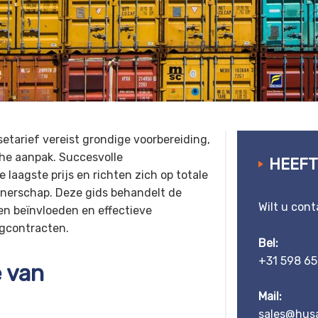
tarief vereist grondige voorbereiding,
che aanpak. Succesvolle
HEEFT
laagste prijs en richten zich op totale
rtnerschap. Deze gids behandelt de
Wilt u con
en beïnvloeden en effectieve
gcontracten.
Bel:
+31 598 65
 van
Mail:
sales@husa