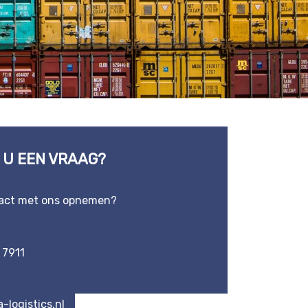
 U EEN VRAAG?
tact met ons opnemen?
 7911
-logistics.nl