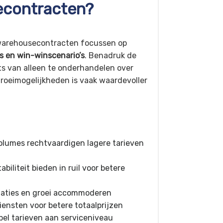
econtracten?
 warehousecontracten focussen op
 en win-winscenario’s
. Benadruk de
ts van alleen te onderhandelen over
n groeimogelijkheden is vaak waardevoller
olumes rechtvaardigen lagere tarieven
abiliteit bieden in ruil voor betere
uaties en groei accommoderen
ensten voor betere totaalprijzen
el tarieven aan serviceniveau