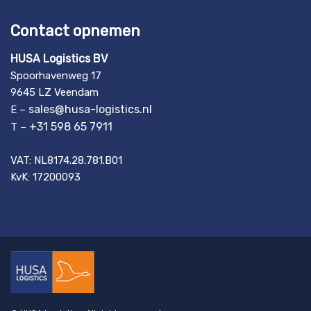
Contact opnemen
HUSA Logistics BV
Spoorhavenweg 17
9645 LZ Veendam
sales@husa-logistics.nl
E –
+31 598 65 7911
T –
VAT: NL8174.28.781.B01
KvK: 17200093