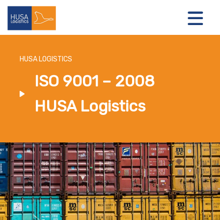
HUSA LOGISTICS
ISO 9001 – 2008
LOGISTIEKE OPLOSSINGEN
HUSA Logistics
OVER ONS
NIEUWS
CONTACT