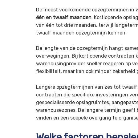
De meest voorkomende opzegtermijnen in 
één en twaalf maanden
. Kortlopende opsla
van één tot drie maanden, terwijl langete
twaalf maanden opzegtermijn kennen.
De lengte van de opzegtermijn hangt samen
overwegingen. Bij kortlopende contracten 
warehousingprovider sneller reageren op v
flexibiliteit, maar kan ook minder zekerheid
Langere opzegtermijnen van zes tot twaalf
contracten die specifieke investeringen vere
gespecialiseerde opslagruimtes, aangepast
warehousezones. De langere termijn geeft be
vinden en een soepele overgang te organise
Welke factoren bepale