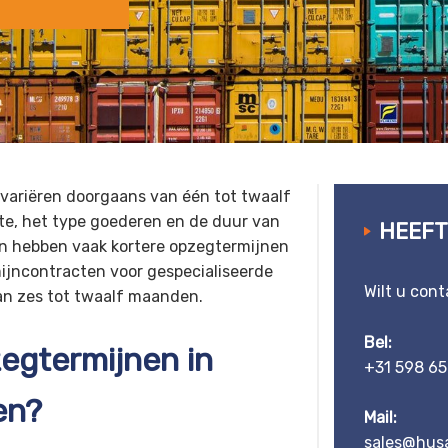
variëren doorgaans van één tot twaalf
te, het type goederen en de duur van
HEEFT
n hebben vaak kortere opzegtermijnen
mijncontracten voor gespecialiseerde
Wilt u con
an zes tot twaalf maanden.
Bel:
zegtermijnen in
+31 598 65
en?
Mail:
sales@husa