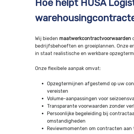
Hoe helpt HUSA Logist
warehousingcontract
Wij bieden
maatwerkcontractvoorwaarden
d
bedrijfsbehoeften en groeiplannen. Onze er
in staat realistische en werkbare opzegterm
Onze flexibele aanpak omvat:
Opzegtermijnen afgestemd op uw cont
vereisten
Volume-aanpassingen voor seizoensvar
Transparante voorwaarden zonder verb
Persoonlijke begeleiding bij contract
omstandigheden
Reviewmomenten om contracten aan t