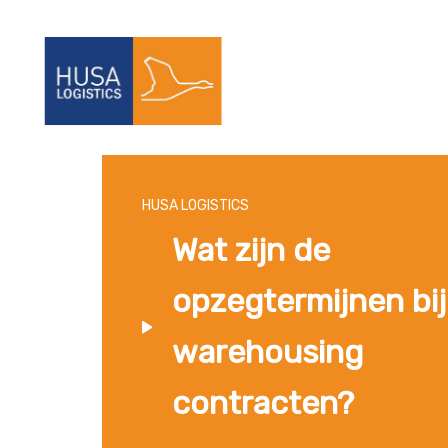
HUSA LOGISTICS
Wat zijn de
opzegtermijnen bij
warehousing
contracten?