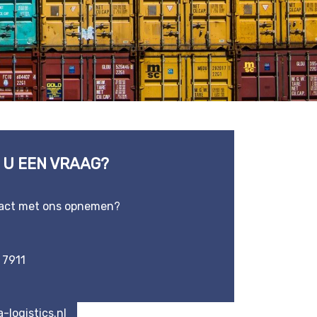
 U EEN VRAAG?
tact met ons opnemen?
 7911
-logistics.nl