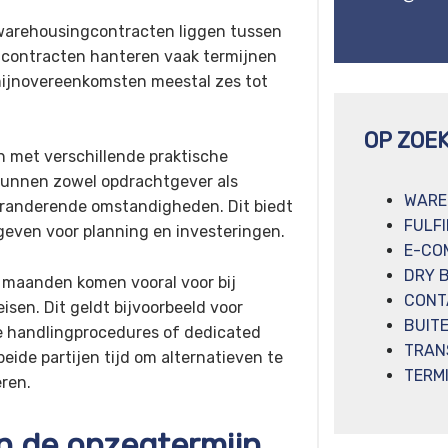
warehousingcontracten liggen tussen
gcontracten hanteren vaak termijnen
rmijnovereenkomsten meestal zes tot
OP ZOE
 met verschillende praktische
kunnen zowel opdrachtgever als
WARE
eranderende omstandigheden. Dit biedt
FULF
 geven voor planning en investeringen.
E-CO
DRY 
 maanden komen vooral voor bij
CONT
isen. Dit geldt bijvoorbeeld voor
BUIT
e handlingprocedures of dedicated
TRAN
ide partijen tijd om alternatieven te
TERM
ren.
n de opzegtermijn