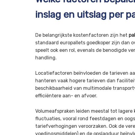
inslag en uitslag per pa
De belangrijkste kostenfactoren zijn het
pa
standaard europallets goedkoper zijn dan ov
speelt ook een rol, evenals de benodigde ve
handling.
Locatiefactoren beïnvloeden de tarieven aa
hanteren vaak hogere tarieven dan faciliteit
beschikbaarheid van multimodale transport
efficiëntere aan- en afvoer.
Volumeafspraken leiden meestal tot lagere 
fluctuaties, vooral rond feestdagen en oogs
tariefverhogingen veroorzaken. Ook de verei
voedingsmiddelen) en de opslagduur beïnvlo