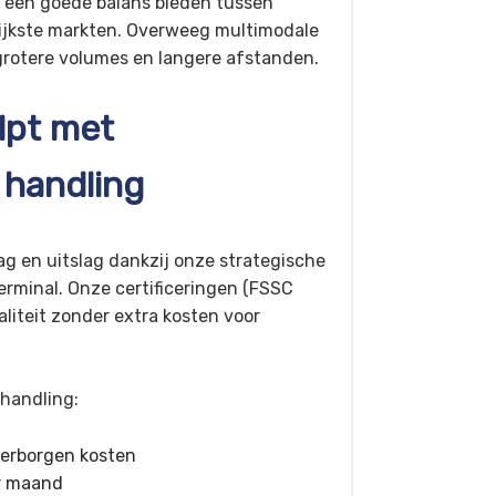
e een goede balans bieden tussen
rijkste markten. Overweeg multimodale
grotere volumes en langere afstanden.
lpt met
t handling
ag en uitslag dankzij onze strategische
terminal. Onze certificeringen (FSSC
iteit zonder extra kosten voor
 handling:
verborgen kosten
er maand