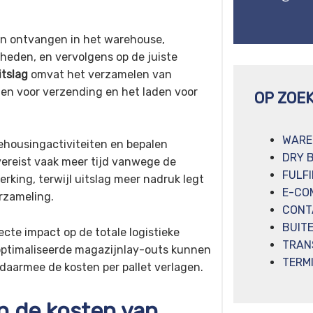
en ontvangen in het warehouse,
lheden, en vervolgens op de juiste
itslag
omvat het verzamelen van
en voor verzending en het laden voor
OP ZOE
WARE
housingactiviteiten en bepalen
DRY 
vereist vaak meer tijd vanwege de
FULF
rking, terwijl uitslag meer nadruk legt
E-CO
rzameling.
CONT
BUIT
ecte impact op de totale logistieke
TRAN
ptimaliseerde magazijnlay-outs kunnen
TERM
 daarmee de kosten per pallet verlagen.
n de kosten van