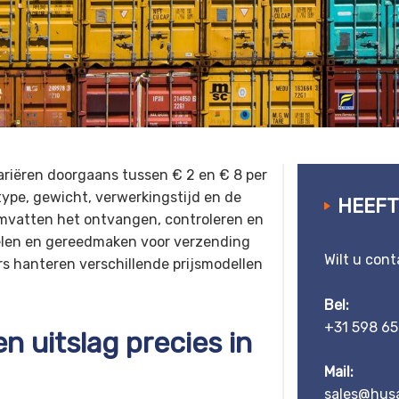
variëren doorgaans tussen € 2 en € 8 per
ttype, gewicht, verwerkingstijd en de
HEEFT
omvatten het ontvangen, controleren en
melen en gereedmaken voor verzending
Wilt u con
rs hanteren verschillende prijsmodellen
Bel:
+31 598 65
n uitslag precies in
Mail:
sales@husa