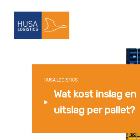
HUSA LOGISTICS
Wat kost inslag en
uitslag per pallet?