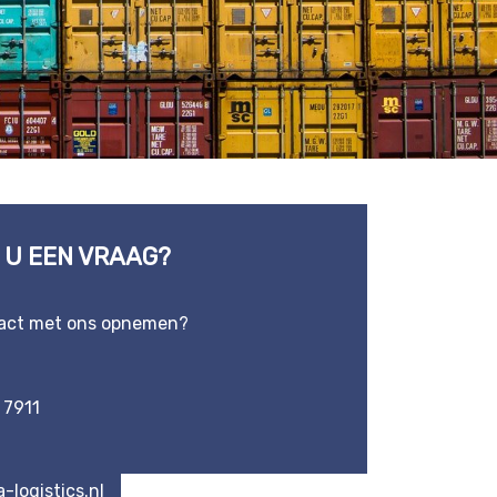
 U EEN VRAAG?
tact met ons opnemen?
 7911
-logistics.nl