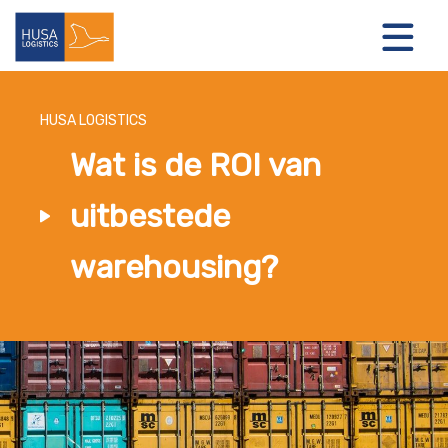
HUSA LOGISTICS
Wat is de ROI van
LOGISTIEKE OPLOSSINGEN
uitbestede
OVER ONS
warehousing?
NIEUWS
CONTACT