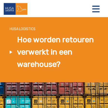
HUSA LOGISTICS
Hoe worden retouren
LOGISTIEKE OPLOSSINGEN
verwerkt in een
OVER ONS
warehouse?
NIEUWS
CONTACT