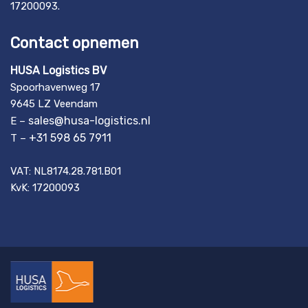
17200093.
Contact opnemen
HUSA Logistics BV
Spoorhavenweg 17
9645 LZ Veendam
sales@husa-logistics.nl
E –
+31 598 65 7911
T –
VAT: NL8174.28.781.B01
KvK: 17200093