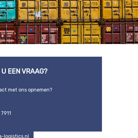
 U EEN VRAAG?
tact met ons opnemen?
 7911
-logistics.nl