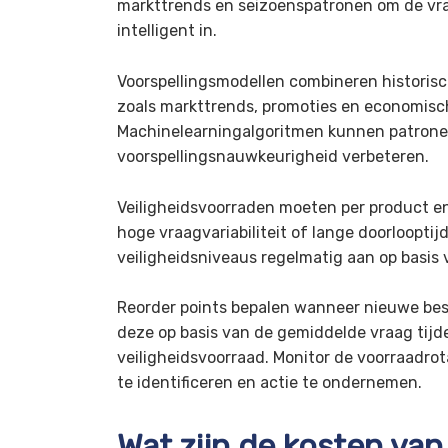
markttrends en seizoenspatronen om de vraa
intelligent in.
Voorspellingsmodellen combineren historisc
zoals markttrends, promoties en economisc
Machinelearningalgoritmen kunnen patrone
voorspellingsnauwkeurigheid verbeteren.
Veiligheidsvoorraden moeten per product e
hoge vraagvariabiliteit of lange doorloopti
veiligheidsniveaus regelmatig aan op basis 
Reorder points bepalen wanneer nieuwe bes
deze op basis van de gemiddelde vraag tijde
veiligheidsvoorraad. Monitor de voorraadr
te identificeren en actie te ondernemen.
Wat zijn de kosten van