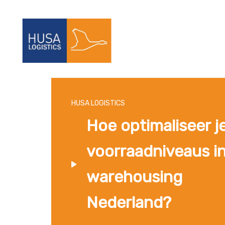
HUSA LOGISTICS
Hoe optimaliseer j
voorraadniveaus i
warehousing
Nederland?