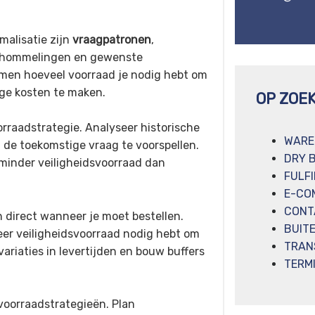
malisatie zijn
vraagpatronen
,
sschommelingen en gewenste
men hoeveel voorraad je nodig hebt om
ge kosten te maken.
OP ZOE
rraadstrategie. Analyseer historische
WARE
n de toekomstige vraag te voorspellen.
DRY 
minder veiligheidsvoorraad dan
FULF
E-CO
CONT
 direct wanneer je moet bestellen.
BUIT
eer veiligheidsvoorraad nodig hebt om
TRAN
riaties in levertijden en bouw buffers
TERM
voorraadstrategieën. Plan