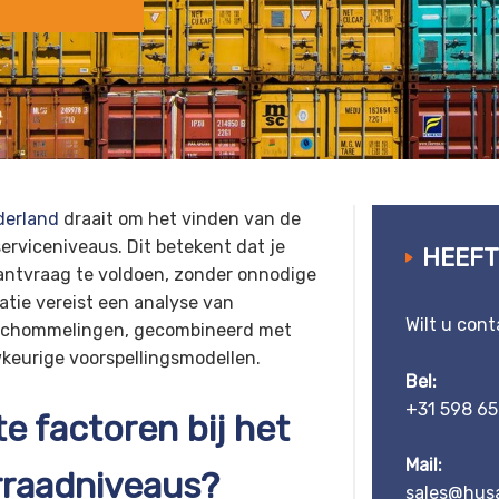
derland
draait om het vinden van de
erviceniveaus. Dit betekent dat je
HEEFT
antvraag te voldoen, zonder onnodige
atie vereist een analyse van
Wilt u con
sschommelingen, gecombineerd met
eurige voorspellingsmodellen.
Bel:
+31 598 65
te factoren bij het
Mail:
rraadniveaus?
sales@husa