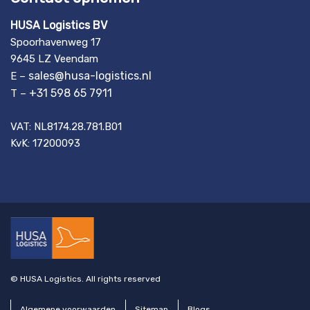
HUSA Logistics BV
Spoorhavenweg 17
9645 LZ Veendam
sales@husa-logistics.nl
E –
+31 598 65 7911
T –
VAT: NL8174.28.781.B01
KvK: 17200093
© HUSA Logistics. All rights reserved
Algemene voorwaarden
Sitemap
Blogs